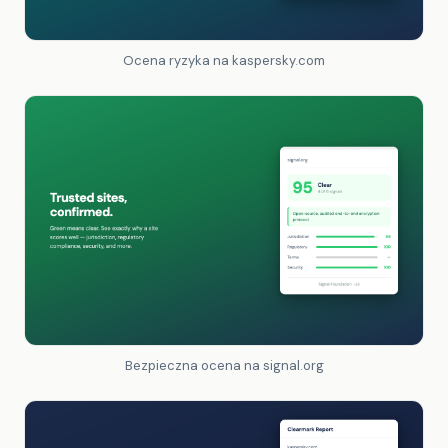
Ocena ryzyka na kaspersky.com
Bezpieczna ocena na signal.org